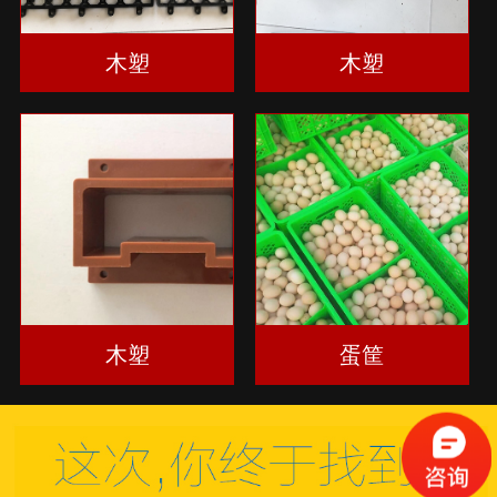
木塑
木塑
木塑
蛋筐